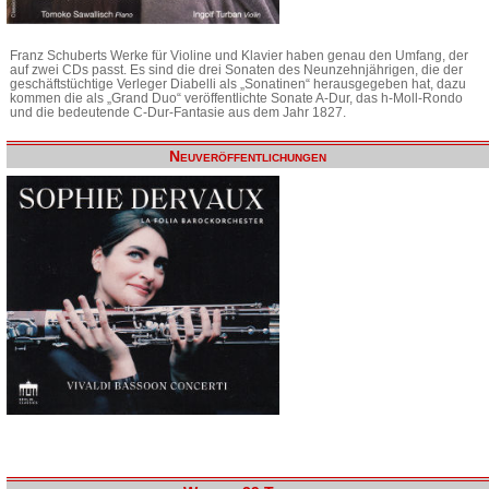
Franz Schuberts Werke für Violine und Klavier haben genau den Umfang, der
auf zwei CDs passt. Es sind die drei Sonaten des Neunzehnjährigen, die der
geschäftstüchtige Verleger Diabelli als „Sonatinen“ herausgegeben hat, dazu
kommen die als „Grand Duo“ veröffentlichte Sonate A-Dur, das h-Moll-Rondo
und die bedeutende C-Dur-Fantasie aus dem Jahr 1827.
Neuveröffentlichungen