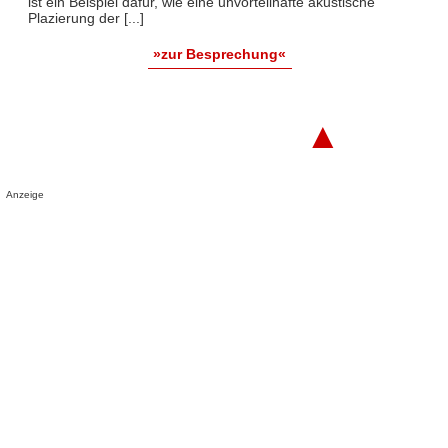
ist ein Beispiel dafür, wie eine unvorteilhafte akustische
Plazierung der [...]
»zur Besprechung«
▲
Anzeige