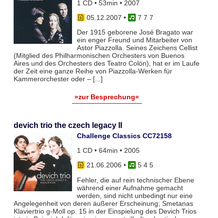
1 CD • 53min • 2007
05.12.2007
•
7 7 7
Der 1915 geborene José Bragato war
ein enger Freund und Mitarbeiter von
Astor Piazzolla. Seines Zeichens Cellist
(Mitglied des Philharmonischen Orchesters von Buenos
Aires und des Orchesters des Teatro Colón), hat er im Laufe
der Zeit eine ganze Reihe von Piazzolla-Werken für
Kammerorchester oder – [...]
»zur Besprechung«
devich trio the czech legacy II
Challenge Classics CC72158
1 CD • 64min • 2005
21.06.2006
•
5 4 5
Fehler, die auf rein technischer Ebene
während einer Aufnahme gemacht
werden, sind nicht unbedingt nur eine
Angelegenheit von deren äußerer Erscheinung; Smetanas
Klaviertrio g-Moll op. 15 in der Einspielung des Devich Trios