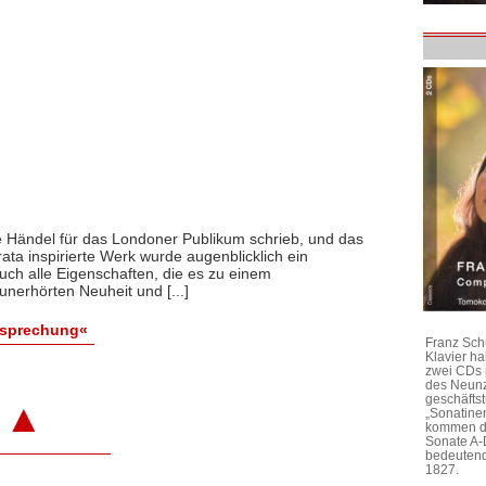
ie Händel für das Londoner Publikum schrieb, und das
ta inspirierte Werk wurde augenblicklich ein
uch alle Eigenschaften, die es zu einem
nerhörten Neuheit und [...]
esprechung«
Franz Sch
Klavier h
zwei CDs 
des Neunz
geschäftst
▲
„Sonatine
kommen di
Sonate A-
bedeutend
1827.