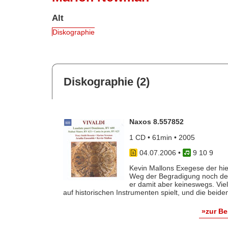
Alt
Diskographie
Diskographie (2)
Naxos 8.557852
1 CD • 61min • 2005
04.07.2006
•
9 10 9
Kevin Mallons Exegese der hi
Weg der Begradigung noch den e
er damit aber keineswegs. Vi
auf historischen Instrumenten spielt, und die beiden 
»zur B