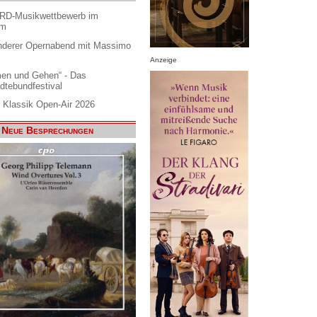
ARD-Musikwettbewerb im
am
nderer Opernabend mit Massimo
Anzeige
en und Gehen“ - Das
dtebundfestival
 Klassik Open-Air 2026
Neue Besprechungen