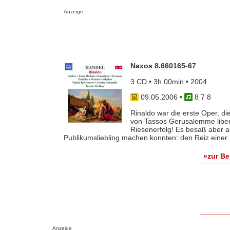
Anzeige
Naxos 8.660165-67
3 CD • 3h 00min • 2004
09.05.2006
•
8 7 8
Rinaldo war die erste Oper, d
von Tassos Gerusalemme libera
Riesenerfolg! Es besaß aber a
Publikumsliebling machen konnten: den Reiz einer u
»zur B
Anzeige