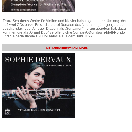
Franz Schuberts Werke für Violine und Klavier haben genau den Umfang, der
auf zwei CDs passt. Es sind die drei Sonaten des Neunzehnjährigen, die der
geschäftstüchtige Verleger Diabelli als „Sonatinen“ herausgegeben hat, dazu
kommen die als „Grand Duo“ veröffentlichte Sonate A-Dur, das h-Moll-Rondo
und die bedeutende C-Dur-Fantasie aus dem Jahr 1827.
Neuveröffentlichungen