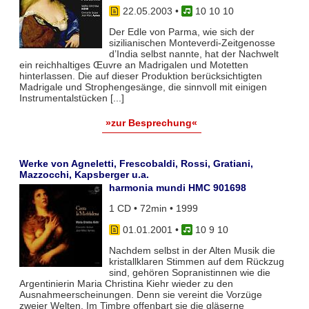
22.05.2003
•
10 10 10
Der Edle von Parma, wie sich der
sizilianischen Monteverdi-Zeitgenosse
d’India selbst nannte, hat der Nachwelt
ein reichhaltiges Œuvre an Madrigalen und Motetten
hinterlassen. Die auf dieser Produktion berücksichtigten
Madrigale und Strophengesänge, die sinnvoll mit einigen
Instrumentalstücken [...]
»zur Besprechung«
Werke von Agneletti, Frescobaldi, Rossi, Gratiani,
Mazzocchi, Kapsberger u.a.
harmonia mundi HMC 901698
1 CD • 72min • 1999
01.01.2001
•
10 9 10
Nachdem selbst in der Alten Musik die
kristallklaren Stimmen auf dem Rückzug
sind, gehören Sopranistinnen wie die
Argentinierin Maria Christina Kiehr wieder zu den
Ausnahmeerscheinungen. Denn sie vereint die Vorzüge
zweier Welten. Im Timbre offenbart sie die gläserne