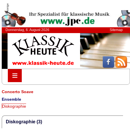
Anzeige
Donnerstag, 6. August 2026
Sitemap
≡
≡
Concerto Soave
Ensemble
Diskographie
Diskographie (3)