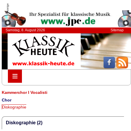
Anzeige
Samstag, 8. August 2026
Sitemap
≡
≡
Kammerchor I Vocalisti
Chor
Diskographie
Diskographie (2)