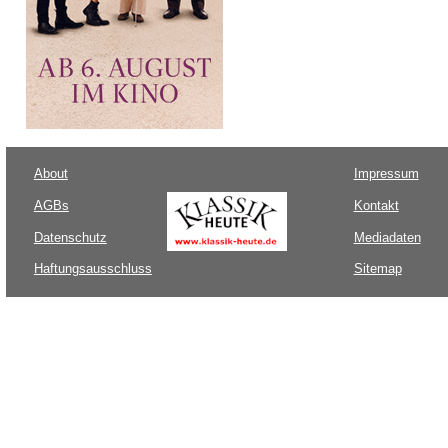
About
Impressum
AGBs
Kontakt
Datenschutz
Mediadaten
Haftungsausschluss
Sitemap