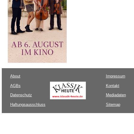
About
Impressum
AGBs
Kontakt
Datenschutz
Mediadaten
Haftungsausschluss
Sitemap