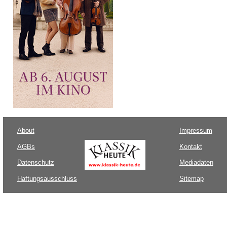
About
Impressum
AGBs
Kontakt
Datenschutz
Mediadaten
Haftungsausschluss
Sitemap