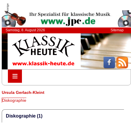
Anzeige
Samstag, 8. August 2026
Sitemap
≡
≡
Ursula Gerlach-Kleint
Diskographie
Diskographie (1)