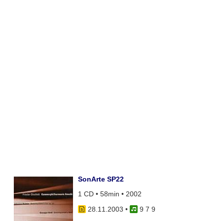
SonArte SP22
1 CD • 58min • 2002
28.11.2003
•
9 7 9