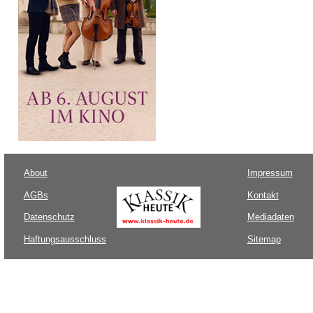
About
Impressum
AGBs
Kontakt
Datenschutz
Mediadaten
Haftungsausschluss
Sitemap