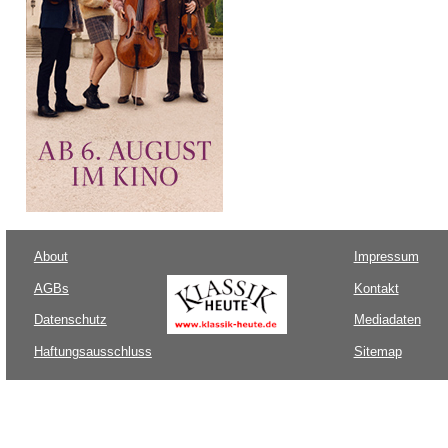
About
Impressum
AGBs
Kontakt
Datenschutz
Mediadaten
Haftungsausschluss
Sitemap