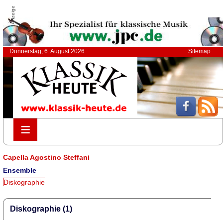
Anzeige
Donnerstag, 6. August 2026
Sitemap
≡
≡
Capella Agostino Steffani
Ensemble
Diskographie
Diskographie (1)