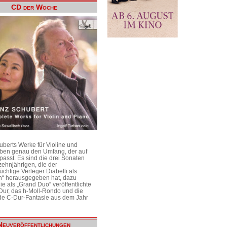
CD der Woche
uberts Werke für Violine und
aben genau den Umfang, der auf
passt. Es sind die drei Sonaten
ehnjährigen, die der
üchtige Verleger Diabelli als
n“ herausgegeben hat, dazu
e als „Grand Duo“ veröffentlichte
Dur, das h-Moll-Rondo und die
e C-Dur-Fantasie aus dem Jahr
Neuveröffentlichungen