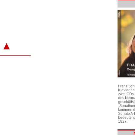
▲
Franz Sch
Klavier h
zwei CDs 
des Neunz
geschäftst
„Sonatine
kommen di
Sonate A-
bedeutend
1827.