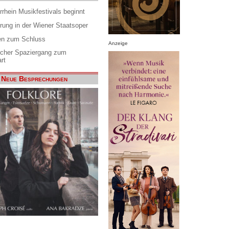
rrhein Musikfestivals beginnt
rung in der Wiener Staatsoper
en zum Schluss
Anzeige
scher Spaziergang zum
rt
Neue Besprechungen