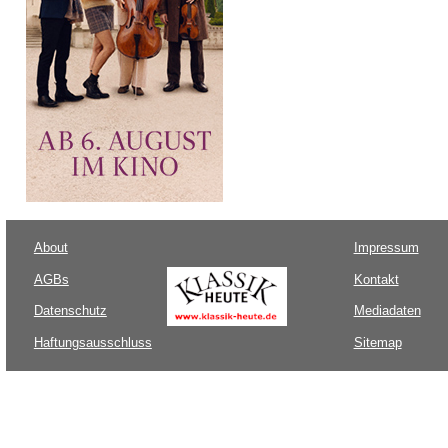
About
Impressum
AGBs
Kontakt
Datenschutz
Mediadaten
Haftungsausschluss
Sitemap