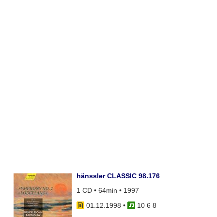
hänssler CLASSIC 98.176
1 CD • 64min • 1997
01.12.1998
•
10 6 8