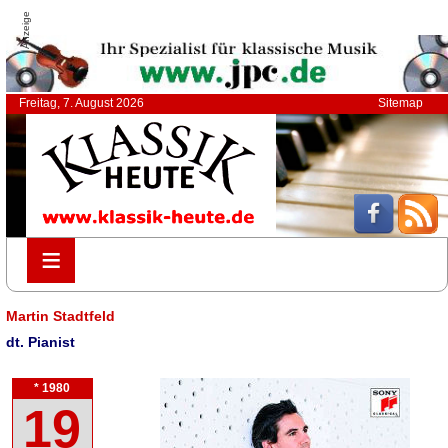
Anzeige
Freitag, 7. August 2026
Sitemap
≡
≡
Martin Stadtfeld
dt. Pianist
* 1980
19