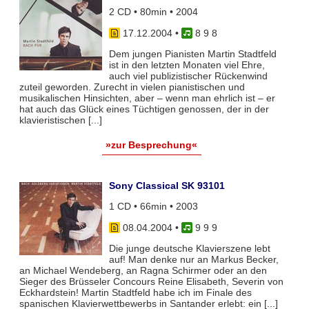
2 CD • 80min • 2004
17.12.2004
•
8 9 8
Dem jungen Pianisten Martin Stadtfeld
ist in den letzten Monaten viel Ehre,
auch viel publizistischer Rückenwind
zuteil geworden. Zurecht in vielen pianistischen und
musikalischen Hinsichten, aber – wenn man ehrlich ist – er
hat auch das Glück eines Tüchtigen genossen, der in der
klavieristischen [...]
»zur Besprechung«
Sony Classical SK 93101
1 CD • 66min • 2003
08.04.2004
•
9 9 9
Die junge deutsche Klavierszene lebt
auf! Man denke nur an Markus Becker,
an Michael Wendeberg, an Ragna Schirmer oder an den
Sieger des Brüsseler Concours Reine Elisabeth, Severin von
Eckhardstein! Martin Stadtfeld habe ich im Finale des
spanischen Klavierwettbewerbs in Santander erlebt: ein [...]