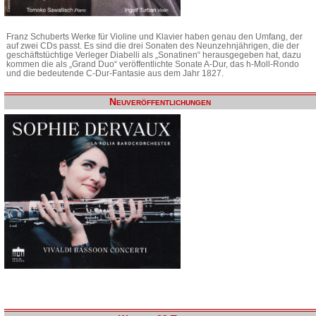
Franz Schuberts Werke für Violine und Klavier haben genau den Umfang, der
auf zwei CDs passt. Es sind die drei Sonaten des Neunzehnjährigen, die der
geschäftstüchtige Verleger Diabelli als „Sonatinen“ herausgegeben hat, dazu
kommen die als „Grand Duo“ veröffentlichte Sonate A-Dur, das h-Moll-Rondo
und die bedeutende C-Dur-Fantasie aus dem Jahr 1827.
Neuveröffentlichungen