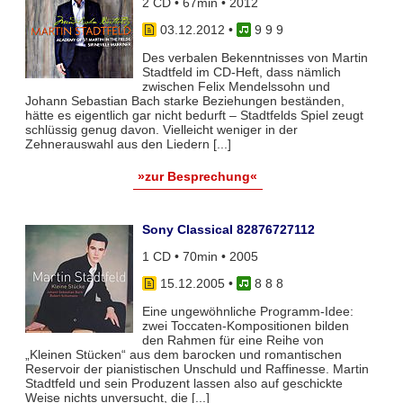
2 CD • 67min • 2012
03.12.2012
•
9 9 9
Des verbalen Bekenntnisses von Martin
Stadtfeld im CD-Heft, dass nämlich
zwischen Felix Mendelssohn und
Johann Sebastian Bach starke Beziehungen beständen,
hätte es eigentlich gar nicht bedurft – Stadtfelds Spiel zeugt
schlüssig genug davon. Vielleicht weniger in der
Zehnerauswahl aus den Liedern [...]
»zur Besprechung«
Sony Classical 82876727112
1 CD • 70min • 2005
15.12.2005
•
8 8 8
Eine ungewöhnliche Programm-Idee:
zwei Toccaten-Kompositionen bilden
den Rahmen für eine Reihe von
„Kleinen Stücken“ aus dem barocken und romantischen
Reservoir der pianistischen Unschuld und Raffinesse. Martin
Stadtfeld und sein Produzent lassen also auf geschickte
Weise nichts unversucht, die [...]