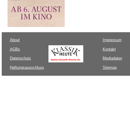
About
Impressum
AGBs
Kontakt
Datenschutz
Mediadaten
Haftungsausschluss
Sitemap