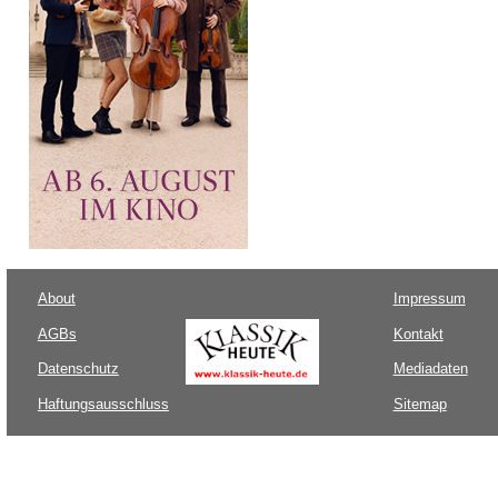
About
Impressum
AGBs
Kontakt
Datenschutz
Mediadaten
Haftungsausschluss
Sitemap