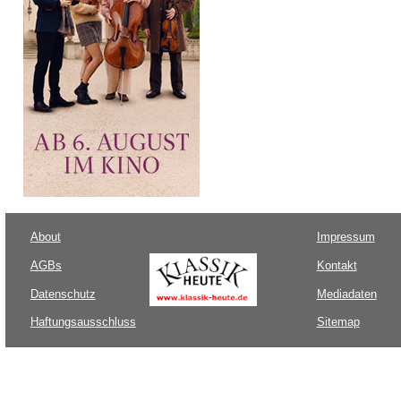
About
Impressum
AGBs
Kontakt
Datenschutz
Mediadaten
Haftungsausschluss
Sitemap