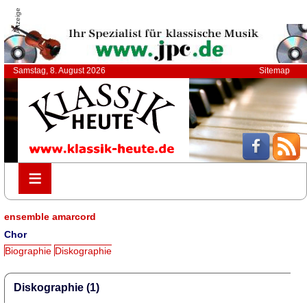
Anzeige
Samstag, 8. August 2026
Sitemap
≡
≡
ensemble amarcord
Chor
Biographie
Diskographie
Diskographie (1)