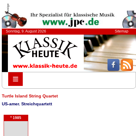
Anzeige
Sonntag, 9. August 2026
Sitemap
≡
≡
Turtle Island String Quartet
US-amer. Streichquartett
* 1985