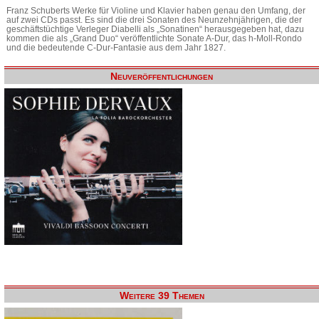
Franz Schuberts Werke für Violine und Klavier haben genau den Umfang, der
auf zwei CDs passt. Es sind die drei Sonaten des Neunzehnjährigen, die der
geschäftstüchtige Verleger Diabelli als „Sonatinen“ herausgegeben hat, dazu
kommen die als „Grand Duo“ veröffentlichte Sonate A-Dur, das h-Moll-Rondo
und die bedeutende C-Dur-Fantasie aus dem Jahr 1827.
Neuveröffentlichungen
Weitere 39 Themen