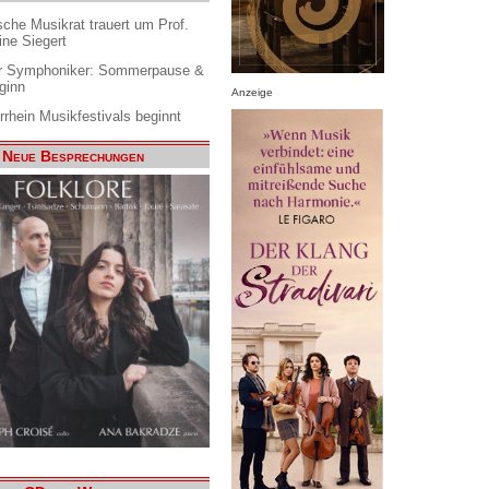
che Musikrat trauert um Prof.
ine Siegert
 Symphoniker: Sommerpause &
ginn
Anzeige
rrhein Musikfestivals beginnt
Neue Besprechungen