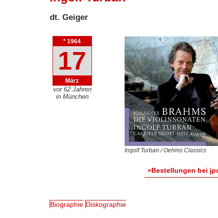
dt. Geiger
* 1964
17
März
vor 62 Jahren
in München
Ingolf Turban / Oehms Classics
»Bestellungen bei jp
Biographie
Diskographie