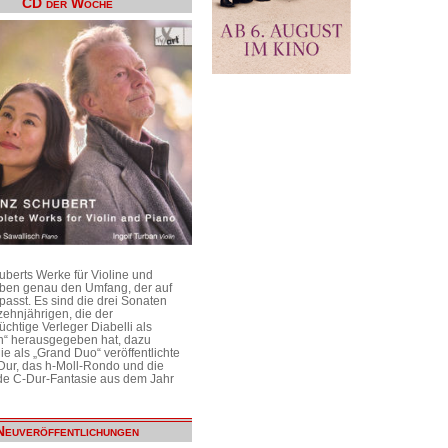
CD der Woche
uberts Werke für Violine und
aben genau den Umfang, der auf
passt. Es sind die drei Sonaten
ehnjährigen, die der
üchtige Verleger Diabelli als
n“ herausgegeben hat, dazu
e als „Grand Duo“ veröffentlichte
Dur, das h-Moll-Rondo und die
e C-Dur-Fantasie aus dem Jahr
Neuveröffentlichungen