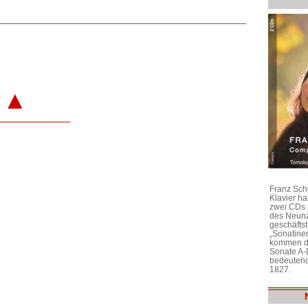
▲
Franz Sch
Klavier h
zwei CDs 
des Neunz
geschäftst
„Sonatine
kommen di
Sonate A-
bedeutend
1827.