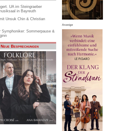
gert. UA im Steingraeber
siksaal in Bayreuth
it Unsuk Chin & Christian
Anzeige
 Symphoniker: Sommerpause &
ginn
Neue Besprechungen