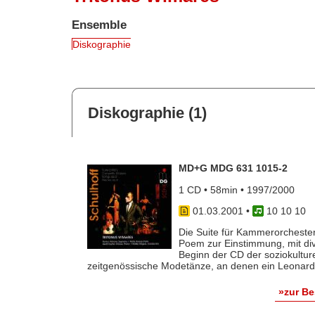
Ensemble
Diskographie
Diskographie (1)
MD+G MDG 631 1015-2
1 CD • 58min • 1997/2000
01.03.2001
•
10 10 10
Die Suite für Kammerorchester
Poem zur Einstimmung, mit div
Beginn der CD der soziokulture
zeitgenössische Modetänze, an denen ein Leonard B
»zur B