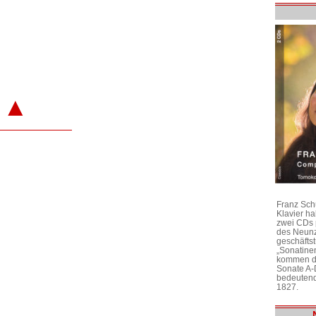
▲
Franz Sch
Klavier h
zwei CDs 
des Neunz
geschäftst
„Sonatine
kommen di
Sonate A-
bedeutend
1827.