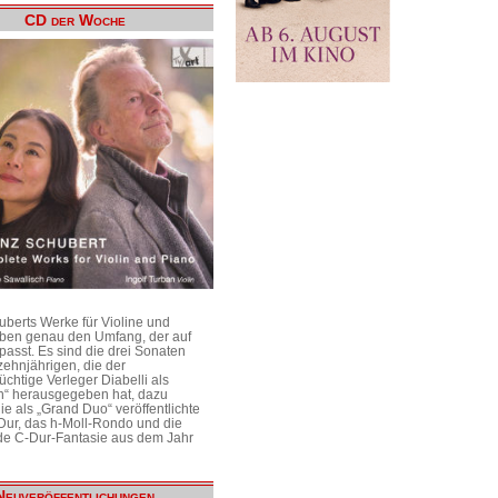
CD der Woche
uberts Werke für Violine und
aben genau den Umfang, der auf
passt. Es sind die drei Sonaten
ehnjährigen, die der
üchtige Verleger Diabelli als
n“ herausgegeben hat, dazu
e als „Grand Duo“ veröffentlichte
Dur, das h-Moll-Rondo und die
e C-Dur-Fantasie aus dem Jahr
Neuveröffentlichungen