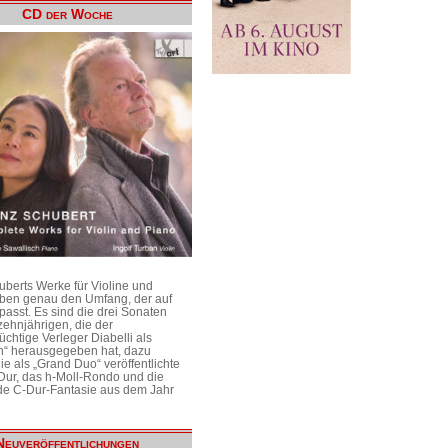
CD der Woche
uberts Werke für Violine und
aben genau den Umfang, der auf
passt. Es sind die drei Sonaten
ehnjährigen, die der
üchtige Verleger Diabelli als
n“ herausgegeben hat, dazu
e als „Grand Duo“ veröffentlichte
Dur, das h-Moll-Rondo und die
e C-Dur-Fantasie aus dem Jahr
Neuveröffentlichungen