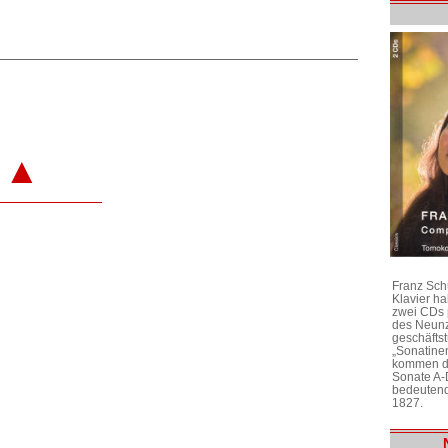
▲
Franz Sch
Klavier h
zwei CDs 
des Neunz
geschäftst
„Sonatine
kommen di
Sonate A-
bedeutend
1827.