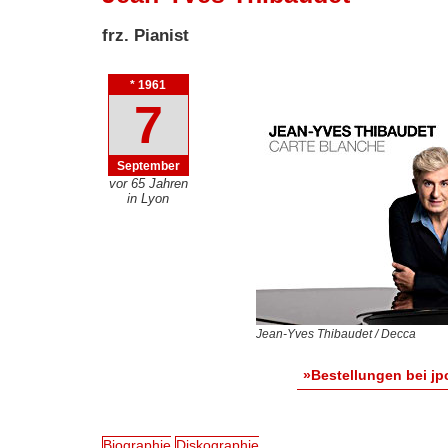
frz. Pianist
* 1961
7
September
vor 65 Jahren
in Lyon
Jean-Yves Thibaudet / Decca
»Bestellungen bei jp
Biographie
Diskographie