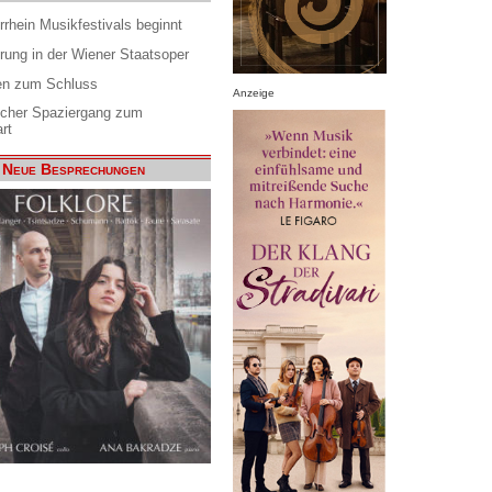
rrhein Musikfestivals beginnt
rung in der Wiener Staatsoper
en zum Schluss
Anzeige
scher Spaziergang zum
rt
Neue Besprechungen