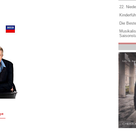
22. Niede
Kinderfüh
Die Best
Musikali
Saisonsta
c«