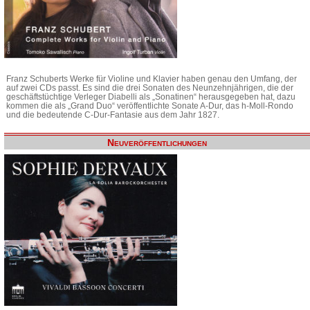
Franz Schuberts Werke für Violine und Klavier haben genau den Umfang, der
auf zwei CDs passt. Es sind die drei Sonaten des Neunzehnjährigen, die der
geschäftstüchtige Verleger Diabelli als „Sonatinen“ herausgegeben hat, dazu
kommen die als „Grand Duo“ veröffentlichte Sonate A-Dur, das h-Moll-Rondo
und die bedeutende C-Dur-Fantasie aus dem Jahr 1827.
Neuveröffentlichungen