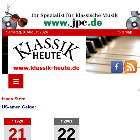
Anzeige
Samstag, 8. August 2026
Sitemap
≡
≡
Isaac Stern
US-amer. Geiger
* 1920
† 2001
21
22