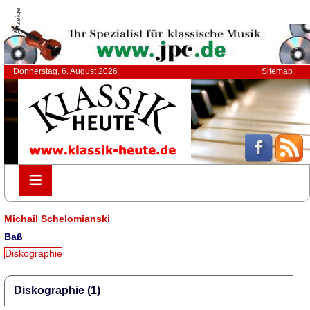
Anzeige
Donnerstag, 6. August 2026
Sitemap
≡
≡
Michail Schelomianski
Baß
Diskographie
Diskographie (1)