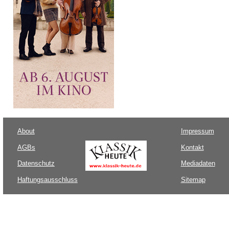
About
Impressum
AGBs
Kontakt
Datenschutz
Mediadaten
Haftungsausschluss
Sitemap