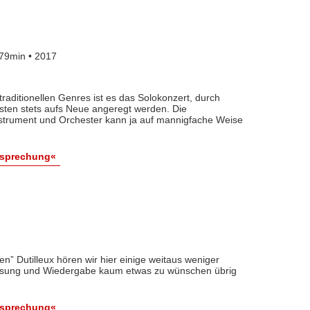
79min • 2017
raditionellen Genres ist es das Solokonzert, durch
sten stets aufs Neue angeregt werden. Die
strument und Orchester kann ja auf mannigfache Weise
esprechung«
n” Dutilleux hören wir hier einige weitaus weniger
assung und Wiedergabe kaum etwas zu wünschen übrig
esprechung«