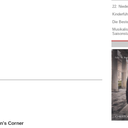
22. Niede
Kinderfüh
Die Best
Musikali
Saisonsta
en's Corner