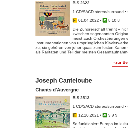
BIS 2622
1 CD/SACD stereo/surround • 
01.04.2022
•
8 10 8
Die Zuhörerschaft trennt – ni
zwischen sogenannten Origina
meist auch Orchestrierungen e
Instrumentationen von ursprünglichen Klavierwerk
zu; sie gehören von jeher quasi zum festen Kanon
als Raritäten und Teil der meisten Gesamtaufnahm
»zur B
Joseph Canteloube
Chants d'Auvergne
BIS 2513
1 CD/SACD stereo/surround • 
12.10.2021
•
9 9 9
So funktioniert Europa im kultu