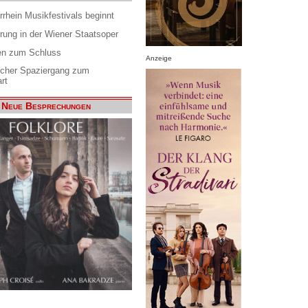
rrhein Musikfestivals beginnt
rung in der Wiener Staatsoper
en zum Schluss
Anzeige
scher Spaziergang zum
rt
Neue Besprechungen