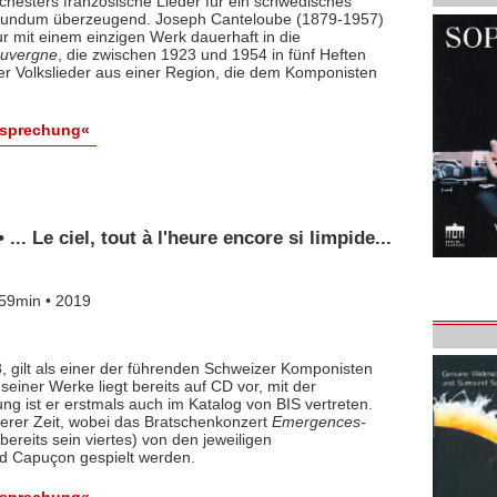
rchesters französische Lieder für ein schwedisches
st rundum überzeugend. Joseph Canteloube (1879-1957)
r mit einem einzigen Werk dauerhaft in die
Auvergne
, die zwischen 1923 und 1954 in fünf Heften
rer Volkslieder aus einer Region, die dem Komponisten
esprechung«
. Le ciel, tout à l'heure encore si limpide...
59min • 2019
, gilt als einer der führenden Schweizer Komponisten
seiner Werke liegt bereits auf CD vor, mit der
ng ist er erstmals auch im Katalog von BIS vertreten.
gerer Zeit, wobei das Bratschenkonzert
Emergences-
ereits sein viertes) von den jeweiligen
 Capuçon gespielt werden.