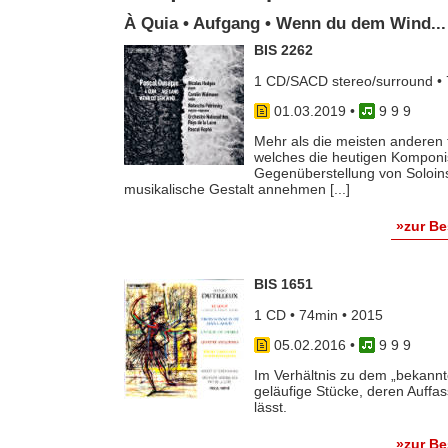
À Quia • Aufgang • Wenn du dem Wind...
BIS 2262
1 CD/SACD stereo/surround • 
01.03.2019
•
9 9 9
Mehr als die meisten anderen t
welches die heutigen Komponi
Gegenüberstellung von Soloin
musikalische Gestalt annehmen [...]
»zur B
BIS 1651
1 CD • 74min • 2015
05.02.2016
•
9 9 9
Im Verhältnis zu dem „bekannte
geläufige Stücke, deren Auff
lässt.
»zur B