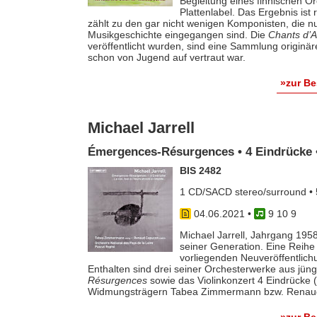
Begleitung eines finnischen O
Plattenlabel. Das Ergebnis i
zählt zu den gar nicht wenigen Komponisten, die nu
Musikgeschichte eingegangen sind. Die
Chants d’
veröffentlicht wurden, sind eine Sammlung originä
schon von Jugend auf vertraut war.
»zur B
Michael Jarrell
Émergences-Résurgences • 4 Eindrücke • ..
BIS 2482
1 CD/SACD stereo/surround • 
04.06.2021
•
9 10 9
Michael Jarrell, Jahrgang 1958
seiner Generation. Eine Reihe 
vorliegenden Neuveröffentlichu
Enthalten sind drei seiner Orchesterwerke aus jün
Résurgences
sowie das Violinkonzert 4 Eindrücke (b
Widmungsträgern Tabea Zimmermann bzw. Renaud