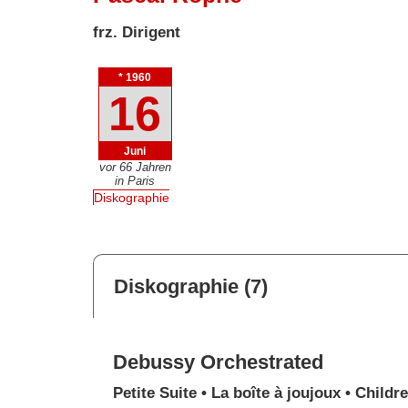
frz. Dirigent
* 1960
16
Juni
vor 66 Jahren
in Paris
Diskographie
Diskographie (7)
Debussy Orchestrated
Petite Suite • La boîte à joujoux • Childr