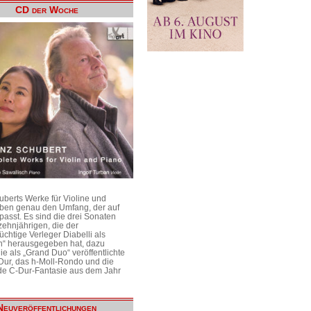
CD der Woche
uberts Werke für Violine und
aben genau den Umfang, der auf
passt. Es sind die drei Sonaten
ehnjährigen, die der
üchtige Verleger Diabelli als
n“ herausgegeben hat, dazu
e als „Grand Duo“ veröffentlichte
Dur, das h-Moll-Rondo und die
e C-Dur-Fantasie aus dem Jahr
Neuveröffentlichungen