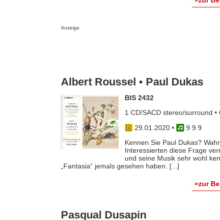
»zur B
Anzeige
Albert Roussel • Paul Dukas
BIS 2432
1 CD/SACD stereo/surround • 
29.01.2020
•
9 9 9
Kennen Sie Paul Dukas? Wahrsc
Interessierten diese Frage ver
und seine Musik sehr wohl ke
„Fantasia“ jemals gesehen haben. [...]
»zur B
Pasqual Dusapin