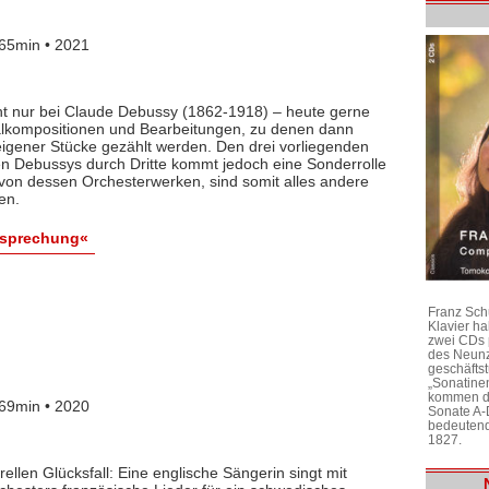
65min • 2021
cht nur bei Claude Debussy (1862-1918) – heute gerne
lkompositionen und Bearbeitungen, zu denen dann
igener Stücke gezählt werden. Den drei vorliegenden
en Debussys durch Dritte kommt jedoch eine Sonderrolle
 von dessen Orchesterwerken, sind somit alles andere
en.
esprechung«
Franz Sch
Klavier h
zwei CDs 
des Neunz
geschäftst
„Sonatine
kommen di
69min • 2020
Sonate A-
bedeutend
1827.
rellen Glücksfall: Eine englische Sängerin singt mit