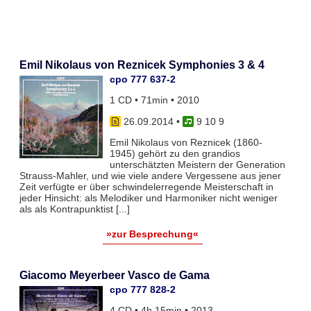
Emil Nikolaus von Reznicek Symphonies 3 & 4
cpo 777 637-2
1 CD • 71min • 2010
26.09.2014
•
9 10 9
Emil Nikolaus von Reznicek (1860-
1945) gehört zu den grandios
unterschätzten Meistern der Generation
Strauss-Mahler, und wie viele andere Vergessene aus jener
Zeit verfügte er über schwindelerregende Meisterschaft in
jeder Hinsicht: als Melodiker und Harmoniker nicht weniger
als als Kontrapunktist [...]
»zur Besprechung«
Giacomo Meyerbeer Vasco de Gama
cpo 777 828-2
4 CD • 4h 15min • 2013