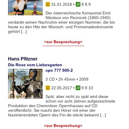
31.01.2018
•
8 8 9
Der österreichische Komponist Emil
Nikolaus von Reznicek (1860-1945)
verdankt seinen Nachruhm einer einzigen Nummer, die bis
heute zu den Hits der Wunsch- und Promenadenkonzerte
gehört [...]
»zur Besprechung«
Hans Pfitzner
Die Rose vom Liebesgarten
cpo 777 500-2
3 CD • 2h 45min • 2009
22.05.2017
•
9 8 10
Spät, aber nicht zu spät wird diese
schon vor acht Jahren aufgezeichnete
Produktion des Chemnitzer Opernhauses auf CD
veröffentlicht. Sie macht den Hörer mit einer der
faszinierendsten Opern des Fin-de-siècle bekannt [...]
»zur Besprechung«