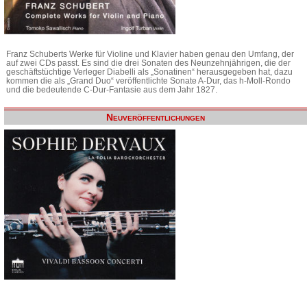
Franz Schuberts Werke für Violine und Klavier haben genau den Umfang, der
auf zwei CDs passt. Es sind die drei Sonaten des Neunzehnjährigen, die der
geschäftstüchtige Verleger Diabelli als „Sonatinen“ herausgegeben hat, dazu
kommen die als „Grand Duo“ veröffentlichte Sonate A-Dur, das h-Moll-Rondo
und die bedeutende C-Dur-Fantasie aus dem Jahr 1827.
Neuveröffentlichungen