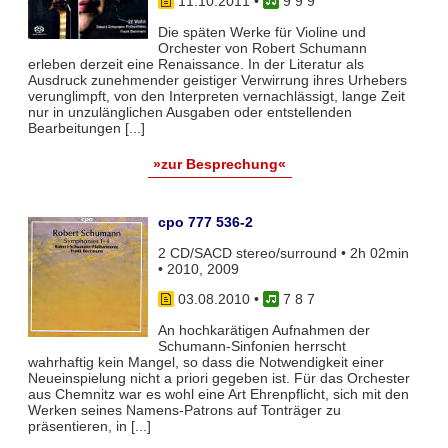
11.10.2011
•
9 9 9
Die späten Werke für Violine und
Orchester von Robert Schumann
erleben derzeit eine Renaissance. In der Literatur als
Ausdruck zunehmender geistiger Verwirrung ihres Urhebers
verunglimpft, von den Interpreten vernachlässigt, lange Zeit
nur in unzulänglichen Ausgaben oder entstellenden
Bearbeitungen [...]
»zur Besprechung«
cpo 777 536-2
2 CD/SACD stereo/surround • 2h 02min
• 2010, 2009
03.08.2010
•
7 8 7
An hochkarätigen Aufnahmen der
Schumann-Sinfonien herrscht
wahrhaftig kein Mangel, so dass die Notwendigkeit einer
Neueinspielung nicht a priori gegeben ist. Für das Orchester
aus Chemnitz war es wohl eine Art Ehrenpflicht, sich mit den
Werken seines Namens-Patrons auf Tonträger zu
präsentieren, in [...]