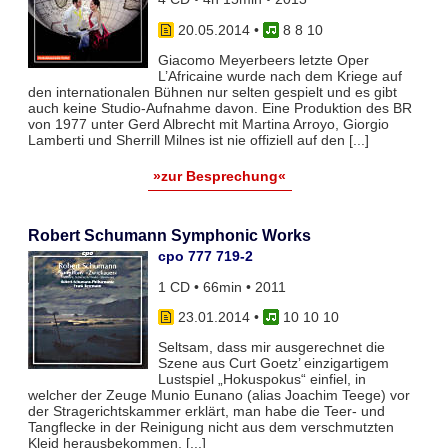
20.05.2014
•
8 8 10
Giacomo Meyerbeers letzte Oper
L’Africaine wurde nach dem Kriege auf
den internationalen Bühnen nur selten gespielt und es gibt
auch keine Studio-Aufnahme davon. Eine Produktion des BR
von 1977 unter Gerd Albrecht mit Martina Arroyo, Giorgio
Lamberti und Sherrill Milnes ist nie offiziell auf den [...]
»zur Besprechung«
Robert Schumann Symphonic Works
cpo 777 719-2
1 CD • 66min • 2011
23.01.2014
•
10 10 10
Seltsam, dass mir ausgerechnet die
Szene aus Curt Goetz’ einzigartigem
Lustspiel „Hokuspokus“ einfiel, in
welcher der Zeuge Munio Eunano (alias Joachim Teege) vor
der Stragerichtskammer erklärt, man habe die Teer- und
Tangflecke in der Reinigung nicht aus dem verschmutzten
Kleid herausbekommen, [...]