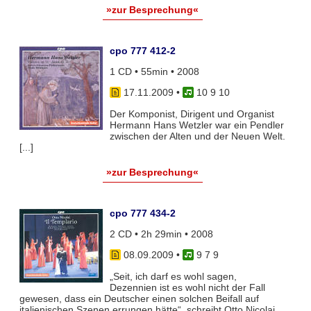
»zur Besprechung«
cpo 777 412-2
1 CD • 55min • 2008
17.11.2009
•
10 9 10
Der Komponist, Dirigent und Organist
Hermann Hans Wetzler war ein Pendler
zwischen der Alten und der Neuen Welt.
[...]
»zur Besprechung«
cpo 777 434-2
2 CD • 2h 29min • 2008
08.09.2009
•
9 7 9
„Seit, ich darf es wohl sagen,
Dezennien ist es wohl nicht der Fall
gewesen, dass ein Deutscher einen solchen Beifall auf
italienischen Szenen errungen hätte“, schreibt Otto Nicolai