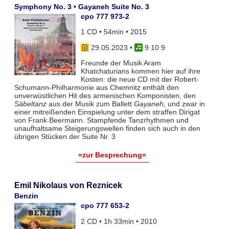
Symphony No. 3 • Gayaneh Suite No. 3
cpo 777 973-2
1 CD • 54min • 2015
29.05.2023
•
9 10 9
Freunde der Musik Aram
Khatchaturians kommen hier auf ihre
Kosten: die neue CD mit der Robert-
Schumann-Philharmonie aus Chemnitz enthält den
unverwüstlichen Hit des armenischen Komponisten, den
Säbeltanz
aus der Musik zum Ballett
Gayaneh
, und zwar in
einer mitreißenden Einspielung unter dem straffen Dirigat
von Frank Beermann. Stampfende Tanzrhythmen und
unaufhaltsame Steigerungswellen finden sich auch in den
übrigen Stücken der Suite Nr. 3
»zur Besprechung«
Emil Nikolaus von Reznicek
Benzin
cpo 777 653-2
2 CD • 1h 33min • 2010