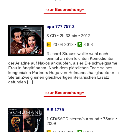
»zur Besprechung«
cpo 777 757-2
3 CD • 2h 33min • 2012
23.04.2013
•
8 8 8
Richard Strauss wollte wohl noch
einmal an den leichten Komödienton
der Ariadne auf Naxos anknüpfen, als er Die schweigsame
Frau in Angriff nahm. Nach dem plötzlichen Tode seines
kongenialen Partners Hugo von Hofmannsthal glaubte er in
Stefan Zweig einen gleichwertigen literarischen Ersatz
gefunden [...]
»zur Besprechung«
BIS 1775
1 CD/SACD stereo/surround • 73min •
2009